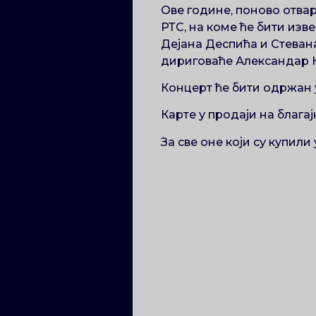
Ове године, поново отва
РТС, на коме ће бити изв
Дејана Деспића и Стевана
дириговаће Александар К
Концерт ће бити одржан у
Карте у продаји на благ
За све оне који су купили