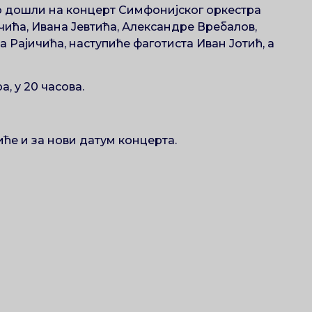
ро дошли на концерт Симфонијског оркестра
чића, Ивана Јевтића, Александре Вребалов,
а Рајичића, наступиће фаготиста Иван Јотић, а
, у 20 часова.
иће и за нови датум концерта.