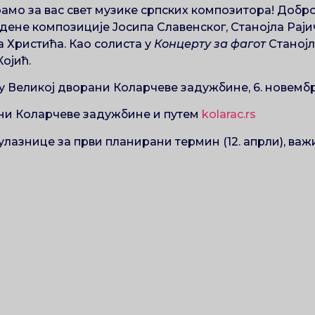
рамо за вас свет музике српских композитора! Доб
едене композиције Јосипа Славенског, Станојла Раји
 Христића. Као солиста у
Концерту за фагот
Станојл
ојић.
 Великој дворани Коларчеве задужбине, 6. новембра
ајни Коларчеве задужбине и путем
kolarac.rs
 улазнице за први планирани термин (12. апрли), важ