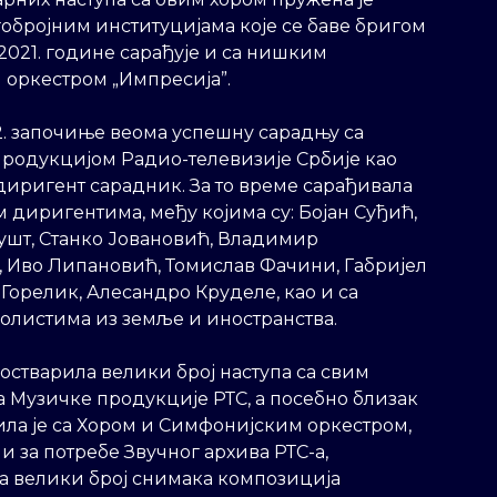
обројним институцијама које се баве бригом
2021. године сарађује и са нишким
 оркестром „Импресија”.
2. започиње веома успешну сарадњу са
родукцијом Радио-телевизије Србије као
диригент сарадник. За то време сарађивала
м диригентима, међу којима су: Бојан Суђић,
ушт, Станко Јовановић, Владимир
 Иво Липановић, Томислав Фачини, Габријел
Горелик, Алесандро Круделе, као и са
солистима из земље и иностранства.
 остварила велики број наступа са свим
 Музичке продукције РТС, а посебно близак
ила је са Хором и Симфонијским оркестром,
е и за потребе Звучног архива РТС-а,
а велики број снимака композиција