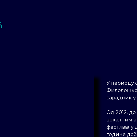
Ћ
У периоду о
Филолошко-
сарадник у
Од 2012. до
вокалним а
фестивалу 
године доби