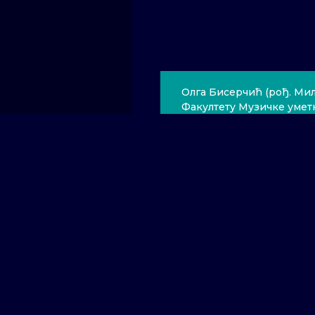
Олга Бисерчић (рођ. Мил
Факултету Музичке уметн
године на одсеку за дир
школовања сарађивала ј
оркестарским ансамблим
оркестар „Simfonietta”,
музичке уметности, Сим
телевизије Србије, Вока
хор“ Факултета музичке 
Рибар“, певачко друштв
Арнаудов“ и др. Као аси
реализацији опере „Тај
Крагујевцу. Током 2012. 
хором КУД-а „Бранко Цве
познатих диригената као 
Дмитрјак, Андреас Херм