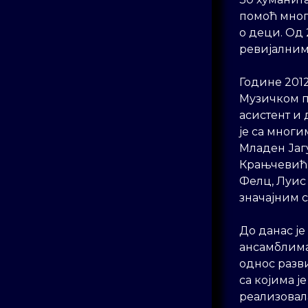
помоћ мног
о деци. Од 
ревијалним
Године 201
Музичком п
асистент и 
је са многи
Младен Јаг
Крањчевић,
Фелц, Луис 
значајним 
До данас је
ансамблима
однос разв
са којима ј
реализовал