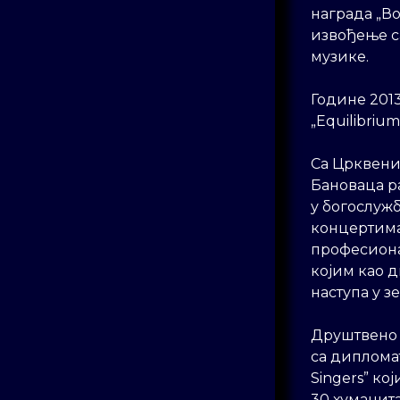
награда „Во
извођење с
музике.
Године 201
„Equilibriu
Са Црквени
Бановаца ра
у богослужб
концертима
професиона
којим као д
наступа у з
Друштвено 
са дипломат
Singers” ко
30 хуманит