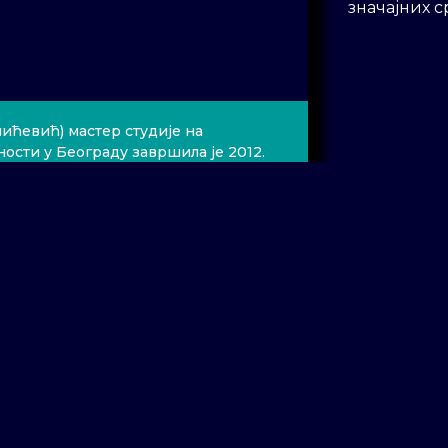
значајних 
ићевић) мастер студије на
ости у Београду завршила је 2012.
иговање (класа Б. Суђић). Током
е са значајним хорским и
а, међу којима су: камерни
 Симфонијски оркестар Факултета
фонијски оркестар Радио-
лни ансамбл „Октоих“, „Мадригалски
уметности, хор КУД-а „Иво Лола
о „Преображење“, хор „Проф. Васил
ситент диригента учествовала је у
ни брак“ Доменика Чимарозе у
године је, као диригент, радила са
тковић“. Похађала је курсеве код
што су: Игор Матјухов, Генадиј
ан и Роналд Цолман.