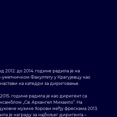
д 2012. до 2014. године радила је на
уметничком Факултету у Крагујевцу као
 настави на катедри за дириговање.
 2015. године радила је као диригент са
нсамблом „Св. Архангел Михаило”. На
духовне музике Хорови међу фрескама 2013.
ла је награду за најбољег диригента –