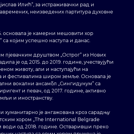
јислав Илић”, за истраживачки рад и
авремених, неизведених партитура духовне
3. основала је камерни мешовити хор
m” са којим успешно наступа и данас.
м пјевачким друштвом „Острог” из Нових
дила је од 2015. до 2019. године, учествујући
еном животу, али и наступајући на
 и фестивалима широм земље. Основала је
лни вокални ансамбл „Сингидунум” са
иригент и певач, од 2017. године, активно
емљи и иностранству.
и хуманитарно је ангажована кроз сарадњу
ским хором „Тhe International Belgrade
ји води од 2018. године. Остваривши преко
арних наступа са овим хором пружена је