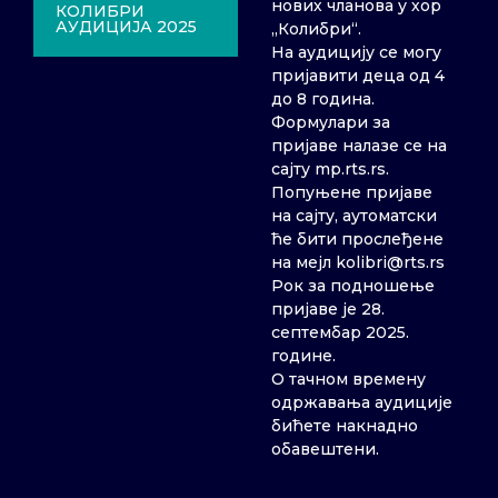
нових чланова у хор
КОЛИБРИ
АУДИЦИЈА 2025
„Колибри“.
На аудицију се могу
пријавити деца од 4
до 8 година.
Формулари за
пријаве налазе се на
сајту mp.rts.rs.
Попуњене пријаве
на сајту, аутоматски
ће бити прослеђене
на мејл kolibri@rts.rs
Рок за подношење
пријаве је 28.
септембар 2025.
године.
О тачном времену
одржавања аудиције
бићете накнадно
обавештени.