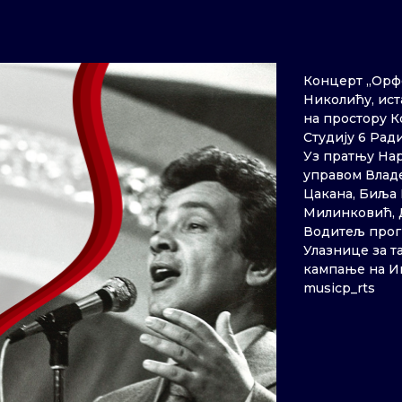
Концерт „Орф
Николићу, ист
на простору Ко
Студију 6 Рад
Уз пратњу Нар
управом Влад
Цакана, Биља 
Милинковић, 
Водитељ прог
Улазнице за т
кампање на И
musicp_rts