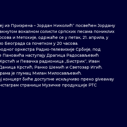
еј из Призрена – Јордан Николић“ посвећен Јордану
акнутом вокалном солисти српских песама пониклих
сова и Метохије, одржаће се у петак, 21. априла, у
ио Београда са почетком у 20 часова.
одног оркестра Радио-телевизије Србије, под
е Пановића наступају Драгица Радосављевић
Крстић и Певачка радионица „Бистрик“, Иван
Даница Крстић, Ранко Шемић и Светозар Игић.
рама је глумац Милан Милосављевић.
ај концерт биће доступне искључиво преко giveaway
нстаграм страници Музичке продукције РТС