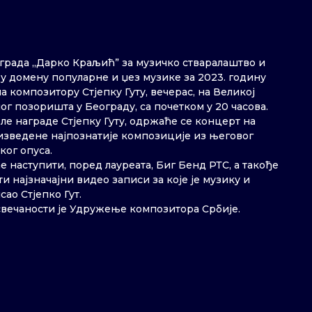
града „Дарко Краљић” за музичко стваралаштво и
у домену популарне и џез музике за 2023. годину
 композитору Стјепку Гуту, вечерас, на Великој
г позоришта у Београду, са почетком у 20 часова.
е награде Стјепку Гуту, одржаће се концерт на
изведене најпознатије композиције из његовог
ког опуса.
е наступити, поред лауреата, Биг Бенд РТС, а такође
и најзначајни видео записи за које је музику и
ао Стјепко Гут.
вечаности је Удружење композитора Србије.