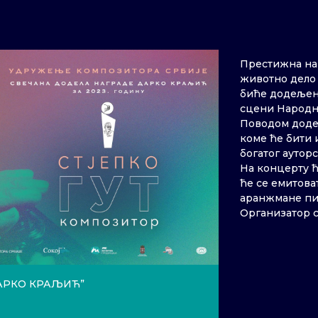
Престижна на
животно дело 
биће додељена
сцени Народно
Поводом додел
коме ће бити 
богатог ауторс
На концерту ћ
ће се емитоват
аранжмане пис
Организатор с
АРКО КРАЉИЋ”