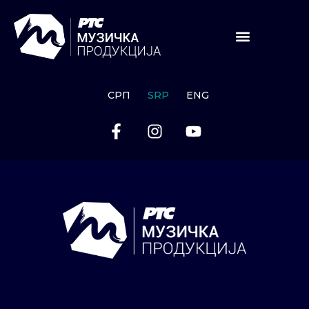
СРП
SRP
ENG