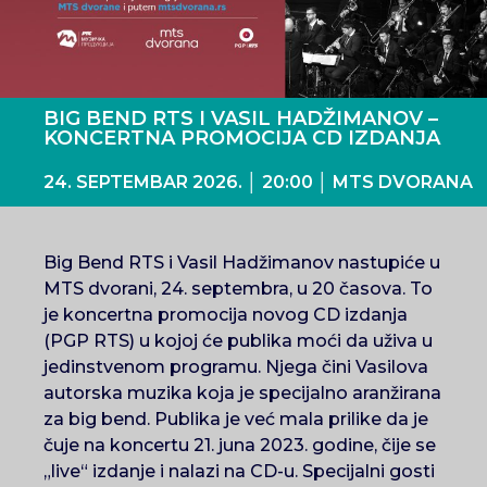
BIG BEND RTS I VASIL HADŽIMANOV –
KONCERTNA PROMOCIJA CD IZDANJA
24. SEPTEMBAR 2026. │ 20:00 │ MTS DVORANA
Big Bend RTS i Vasil Hadžimanov nastupiće u
MTS dvorani, 24. septembra, u 20 časova. To
je koncertna promocija novog CD izdanja
(PGP RTS) u kojoj će publika moći da uživa u
jedinstvenom programu. Njega čini Vasilova
autorska muzika koja je specijalno aranžirana
za big bend. Publika je već mala prilike da je
čuje na koncertu 21. juna 2023. godine, čije se
„live“ izdanje i nalazi na CD-u. Specijalni gosti