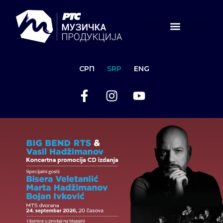
СРП
SRP
ENG