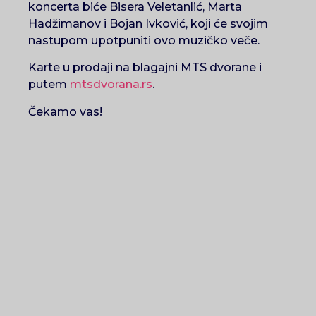
koncerta biće Bisera Veletanlić, Marta
Hadžimanov i Bojan Ivković, koji će svojim
nastupom upotpuniti ovo muzičko veče.
Karte u prodaji na blagajni MTS dvorane i
putem
mtsdvorana.rs
.
Čekamo vas!