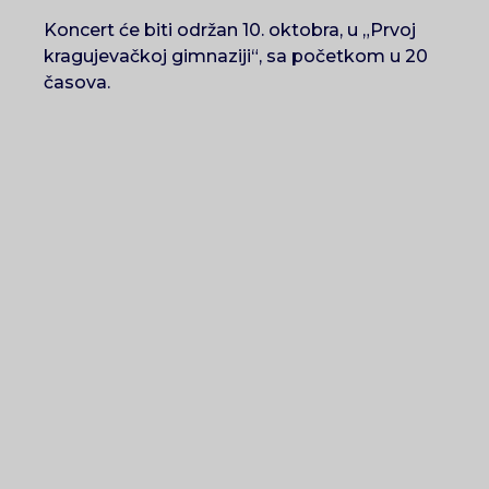
Koncert će biti održan 10. oktobra, u „Prvoj
kragujevačkoj gimnaziji“, sa početkom u 20
časova.