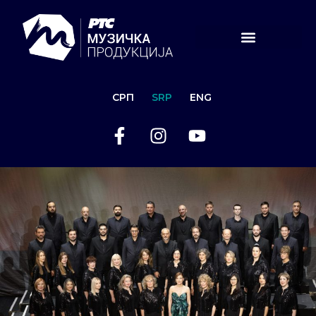
СРП
SRP
ENG