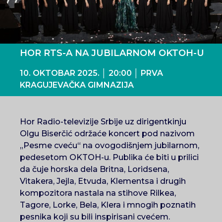
HOR RTS-A NA JUBILARNOM OKTOH-U
10. OKTOBAR 2025. │ 20:00 │ PRVA
KRAGUJEVAČKA GIMNAZIJA
Hor Radio-televizije Srbije uz dirigentkinju
Olgu Biserčić održaće koncert pod nazivom
„Pesme cveću“ na ovogodišnjem jubilarnom,
pedesetom OKTOH-u. Publika će biti u prilici
da čuje horska dela Britna, Loridsena,
Vitakera, Jejla, Etvuda, Klementsa i drugih
kompozitora nastala na stihove Rilkea,
Tagore, Lorke, Bela, Klera i mnogih poznatih
pesnika koji su bili inspirisani cvećem.