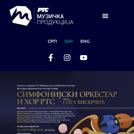
СРП
SRP
ENG