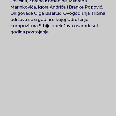
Jovičina, Zorana Komadine, Milorada
Marinkovića, Igora Andrića i Branke Popović.
Dirigovaće Olga Biserčić. Ovogodišnja Tribina
održava se u godini u kojoj Udruženje
kompozitora Srbije obeležava osamdeset
godina postojanja.