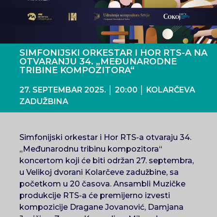
SIMFONIJSKI ORKESTAR I HOR RTS-A NA
OTVARANJU 34. „MEĐUNARODNE
TRIBINE KOMPOZITORA“
27. SEPTEMBAR 2025. │ 20:00 │ KOLARČEVA
ZADUŽBINA
Simfonijski orkestar i Hor RTS-a otvaraju 34.
„Međunarodnu tribinu kompozitora“
koncertom koji će biti održan 27. septembra,
u Velikoj dvorani Kolarčeve zadužbine, sa
početkom u 20 časova. Ansambli Muzičke
produkcije RTS-a će premijerno izvesti
kompozicije Dragane Jovanović, Damjana