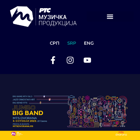
СРП
SRP
ENG