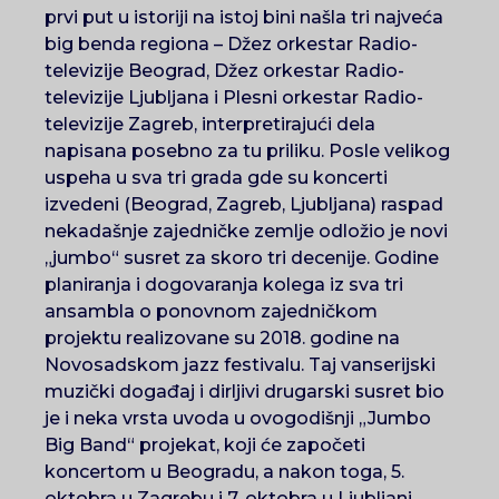
prvi put u istoriji na istoj bini našla tri najveća
big benda regiona – Džez orkestar Radio-
televizije Beograd, Džez orkestar Radio-
televizije Ljubljana i Plesni orkestar Radio-
televizije Zagreb, interpretirajući dela
napisana posebno za tu priliku. Posle velikog
uspeha u sva tri grada gde su koncerti
izvedeni (Beograd, Zagreb, Ljubljana) raspad
nekadašnje zajedničke zemlje odložio je novi
„jumbo“ susret za skoro tri decenije. Godine
planiranja i dogovaranja kolega iz sva tri
ansambla o ponovnom zajedničkom
projektu realizovane su 2018. godine na
Novosadskom jazz festivalu. Taj vanserijski
muzički događaj i dirljivi drugarski susret bio
je i neka vrsta uvoda u ovogodišnji „Jumbo
Big Band“ projekat, koji će započeti
koncertom u Beogradu, a nakon toga, 5.
oktobra u Zagrebu i 7. oktobra u Ljubljani.