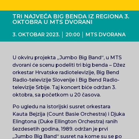
TRI NAJVEĆA BIG BENDA IZ REGIONA 3.
OKTOBRA U MTS DVORANI
3. OKTOBAR 2023. │ 20:00 │ MTS DVORANA
U okviru projekta „Jumbo Big Band“, u MTS
dvorani će scenu podeliti tri big benda – Džez
orkestar Hrvatske radiotelevizije, Big Bend
Radio-televizije Slovenije i Big Bend Radio-
televizije Srbije. Taj koncert biće održan 3.
oktobra, sa početkom u 20 časova.
Po ugledu na istorijski susret orkestara
Kauta Bejzija (Count Basie Orchestra) i Djuka
Elingtona (Duke Ellington Orchestra) ranih
šezdesetih godina, 1989. održan je prvi
„Jumbo Big Band“ susret na kome su se po