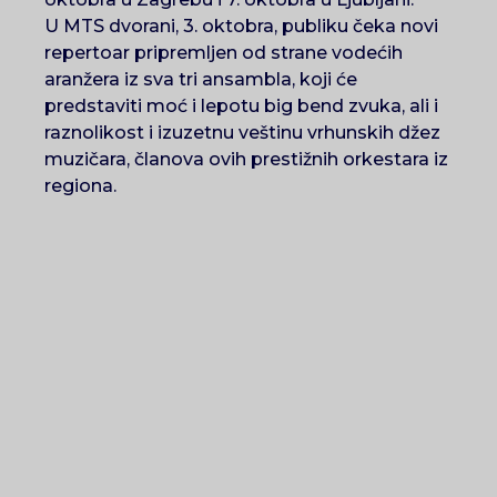
U MTS dvorani, 3. oktobra, publiku čeka novi
repertoar pripremljen od strane vodećih
aranžera iz sva tri ansambla, koji će
predstaviti moć i lepotu big bend zvuka, ali i
raznolikost i izuzetnu veštinu vrhunskih džez
muzičara, članova ovih prestižnih orkestara iz
regiona.