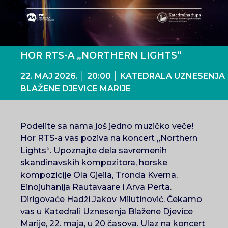
HOR RTS-A „NORTHERN LIGHTS“
22. MAJ 2026. │ 20:00 │ KATEDRALA UZNESENJA
BLAŽENE DJEVICE MARIJE
Podelite sa nama još jedno muzičko veče!
Hor RTS-a vas poziva na koncert „Northern
Lights“. Upoznajte dela savremenih
skandinavskih kompozitora, horske
kompozicije Ola Gjeila, Tronda Kverna,
Einojuhanija Rautavaare i Arva Perta.
Dirigovaće Hadži Jakov Milutinović. Čekamo
vas u Katedrali Uznesenja Blažene Djevice
Marije, 22. maja, u 20 časova. Ulaz na koncert