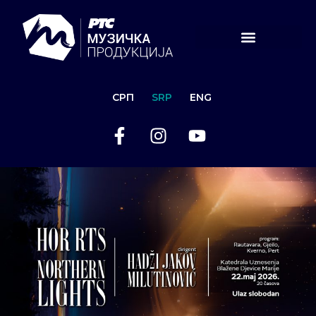
СРП
SRP
ENG