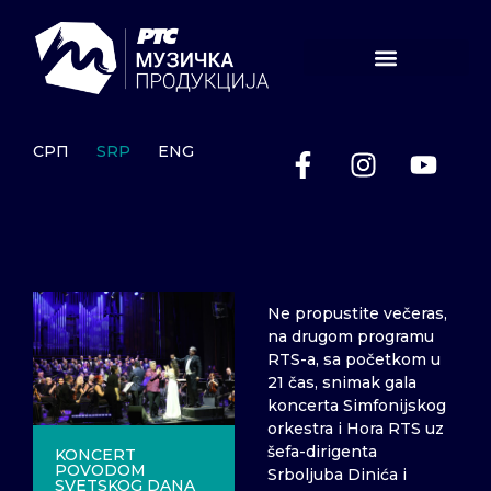
СРП
SRP
ENG
Ne propustite večeras,
na drugom programu
RTS-a, sa početkom u
21 čas, snimak gala
koncerta Simfonijskog
orkestra i Hora RTS uz
šefa-dirigenta
KONCERT
POVODOM
Srboljuba Dinića i
SVETSKOG DANA