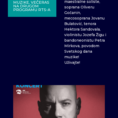
maestralne soliste,
MUZIKE, VEČERAS
NA DRUGOM
soprana Oliveru
PROGRAMU RTS-A
Gočanin,
mecosoprana Jovanu
Bulatović, tenora
Hektora Sandovala,
violinistu Jozefa Žigu i
bandoneonistu Petra
Mirkova, povodom
Svetskog dana
muzike!
Uživajte!